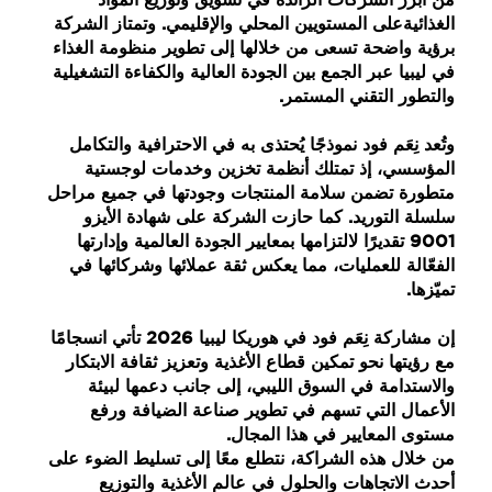
الغذائية
على المستويين المحلي والإقليمي. وتمتاز الشركة
برؤية واضحة تسعى من خلالها إلى
تطوير منظومة الغذاء
في ليبيا عبر الجمع بين
الجودة العالية والكفاءة التشغيلية
والتطور التقني المستمر
.
وتُعد نِعَم فود نموذجًا يُحتذى به في
الاحترافية والتكامل
المؤسسي
، إذ تمتلك
أنظمة تخزين وخدمات لوجستية
متطورة
تضمن سلامة المنتجات وجودتها في جميع مراحل
سلسلة التوريد. كما حازت الشركة على
شهادة الأيزو
9001
تقديرًا لالتزامها بمعايير الجودة العالمية وإدارتها
الفعّالة للعمليات، مما يعكس ثقة عملائها وشركائها في
تميّزها.
إن مشاركة نِعَم فود في هوريكا ليبيا 2026 تأتي انسجامًا
مع رؤيتها نحو
تمكين قطاع الأغذية
وتعزيز
ثقافة الابتكار
والاستدامة
في السوق الليبي، إلى جانب دعمها لبيئة
الأعمال التي تسهم في
تطوير صناعة الضيافة
ورفع
مستوى المعايير في هذا المجال.
من خلال هذه الشراكة، نتطلع معًا إلى
تسليط الضوء على
أحدث الاتجاهات والحلول في عالم الأغذية والتوزيع